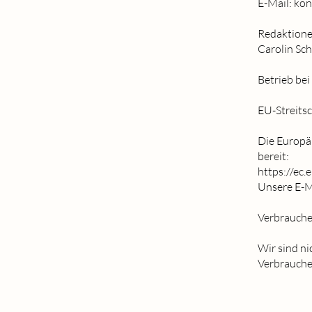
E-Mail: ko
Redaktionel
Carolin Sc
Betrieb be
EU-Streits
Die Europäi
bereit:
https://ec.
Unsere E-M
Verbrauche
Wir sind ni
Verbrauche