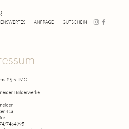
r
SENSWERTES
ANFRAGE
GUTSCHEIN
ressum
emäß § 5 TMG
neider I Bilderwerke
hneider
er 41a
furt
174/7464995