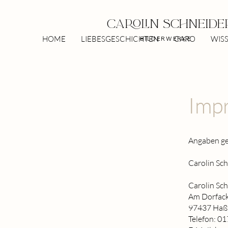
Carolin Schneide
HOME
LIEBESGESCHICHTEN
CARO
WIS
BILDERWERKE
Imp
Angaben g
Carolin Sch
Carolin Sc
Am Dorfack
97437 Haß
Telefon: 0